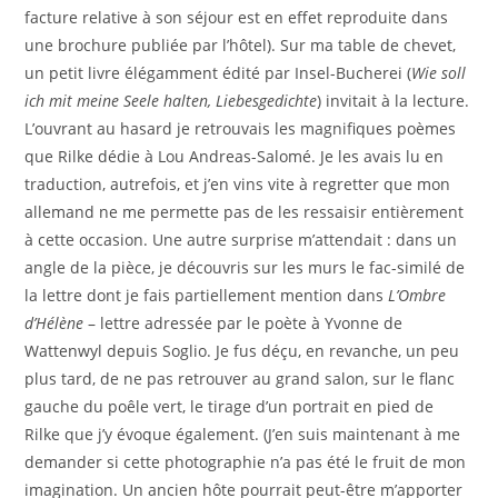
facture relative à son séjour est en effet reproduite dans
une brochure publiée par l’hôtel). Sur ma table de chevet,
un petit livre élégamment édité par Insel-Bucherei (
Wie soll
ich mit meine Seele halten, Liebesgedichte
) invitait à la lecture.
L’ouvrant au hasard je retrouvais les magnifiques poèmes
que Rilke dédie à Lou Andreas-Salomé. Je les avais lu en
traduction, autrefois, et j’en vins vite à regretter que mon
allemand ne me permette pas de les ressaisir entièrement
à cette occasion. Une autre surprise m’attendait : dans un
angle de la pièce, je découvris sur les murs le fac-similé de
la lettre dont je fais partiellement mention dans
L’Ombre
d’Hélène
– lettre adressée par le poète à Yvonne de
Wattenwyl depuis Soglio. Je fus déçu, en revanche, un peu
plus tard, de ne pas retrouver au grand salon, sur le flanc
gauche du poêle vert, le tirage d’un portrait en pied de
Rilke que j’y évoque également. (J’en suis maintenant à me
demander si cette photographie n’a pas été le fruit de mon
imagination. Un ancien hôte pourrait peut-être m’apporter