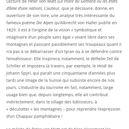
Lecture de Peter von Matt (
La Poste du Gothard ou les états
d’âme d’une nation
). L’auteur, que je découvre, donne, en
ouverture de son livre, une analyse très intéressante du
fameux poème
Die Alpen
qu’Albrecht von Haller publie en
1829. Il est à l’origine de la vision « symbolique et
imaginaire d’un peuple sans égal » vivant libre dans ses
montagnes et paissant paisiblement ses troupeaux quant il
n’a pas à se débarrasser d’un tyran ou à se défendre contre
l’envahisseur. Elle inspirera, notamment, le
Wilhelm Tell
de
Schiller et imposera (à travers, par exemple, le
Heidi
de
Johann Spyri, qui paraît une cinquantaine d’années plus
tard) une image de la Suisse qui subsiste encore de nos
jours. L’industrie du tourisme en fait, notamment, large
usage bien que, depuis longtemps, elle ait contribué
indirectement, dans le sillage des bâtisseurs, à
« déculotter » les montagnes – pour reprendre l’expression
d’un Chappaz pamphlétaire !