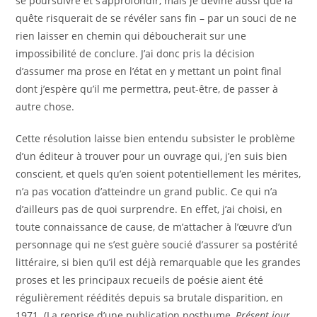
se poursuivre et s’approfondir, mais je devine aussi que la
quête risquerait de se révéler sans fin – par un souci de ne
rien laisser en chemin qui déboucherait sur une
impossibilité de conclure. J’ai donc pris la décision
d’assumer ma prose en l’état en y mettant un point final
dont j’espère qu’il me permettra, peut-être, de passer à
autre chose.
Cette résolution laisse bien entendu subsister le problème
d’un éditeur à trouver pour un ouvrage qui, j’en suis bien
conscient, et quels qu’en soient potentiellement les mérites,
n’a pas vocation d’atteindre un grand public. Ce qui n’a
d’ailleurs pas de quoi surprendre. En effet, j’ai choisi, en
toute connaissance de cause, de m’attacher à l’œuvre d’un
personnage qui ne s’est guère soucié d’assurer sa postérité
littéraire, si bien qu’il est déjà remarquable que les grandes
proses et les principaux recueils de poésie aient été
régulièrement réédités depuis sa brutale disparition, en
1971. (La reprise d’une publication posthume,
Présent jour
,