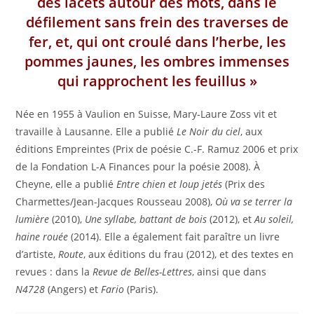
des lacets autour des mots, dans le
défilement sans frein des traverses de
fer, et, qui ont croulé dans l’herbe, les
pommes jaunes, les ombres immenses
qui rapprochent les feuillus »
Née en 1955 à Vaulion en Suisse, Mary-Laure Zoss vit et
travaille à Lausanne. Elle a publié
Le Noir du ciel
, aux
éditions Empreintes (Prix de poésie C.-F. Ramuz 2006 et prix
de la Fondation L-A Finances pour la poésie 2008). À
Cheyne, elle a publié
Entre chien et loup jetés
(Prix des
Charmettes/Jean-Jacques Rousseau 2008),
Où va se terrer la
lumière
(2010),
Une syllabe, battant de bois
(2012), et
Au soleil,
haine rouée
(2014). Elle a également fait paraître un livre
d’artiste,
Route
, aux éditions du frau (2012), et des textes en
revues : dans la
Revue de Belles-Lettres
, ainsi que dans
N4728
(Angers) et
Fario
(Paris).