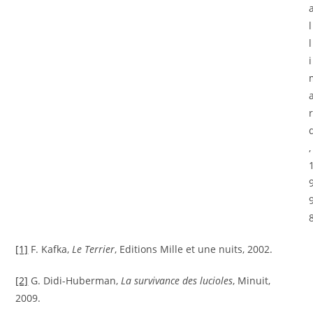
l
l
i
,
[1]
F. Kafka,
Le Terrier
, Editions Mille et une nuits, 2002.
[2]
G. Didi-Huberman,
La survivance des lucioles
, Minuit,
2009.