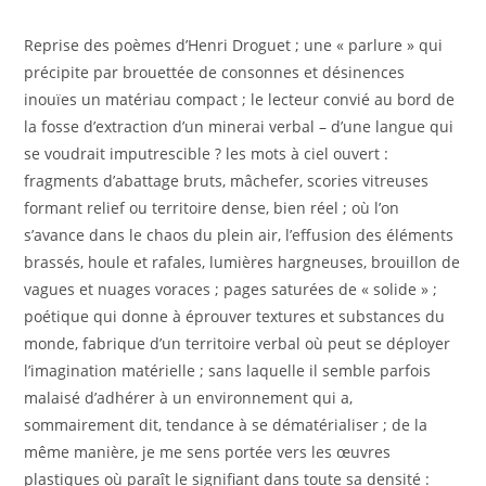
Reprise des poèmes d’Henri Droguet ; une « parlure » qui
précipite par brouettée de consonnes et désinences
inouïes un matériau compact ; le lecteur convié au bord de
la fosse d’extraction d’un minerai verbal – d’une langue qui
se voudrait imputrescible ? les mots à ciel ouvert :
fragments d’abattage bruts, mâchefer, scories vitreuses
formant relief ou territoire dense, bien réel ; où l’on
s’avance dans le chaos du plein air, l’effusion des éléments
brassés, houle et rafales, lumières hargneuses, brouillon de
vagues et nuages voraces ; pages saturées de « solide » ;
poétique qui donne à éprouver textures et substances du
monde, fabrique d’un territoire verbal où peut se déployer
l’imagination matérielle ; sans laquelle il semble parfois
malaisé d’adhérer à un environnement qui a,
sommairement dit, tendance à se dématérialiser ; de la
même manière, je me sens portée vers les œuvres
plastiques où paraît le signifiant dans toute sa densité :