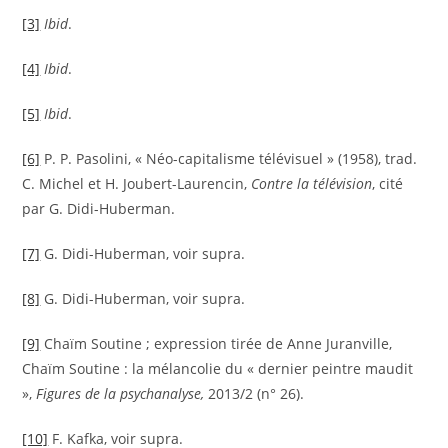
[3]
Ibid
.
[4]
Ibid
.
[5]
Ibid
.
[6]
P. P. Pasolini, « Néo-capitalisme télévisuel » (1958), trad.
C. Michel et H. Joubert-Laurencin,
Contre la télévision
, cité
par G. Didi-Huberman.
[7]
G. Didi-Huberman, voir supra.
[8]
G. Didi-Huberman, voir supra.
[9]
Chaïm Soutine ; expression tirée de Anne Juranville,
Chaïm Soutine : la mélancolie du « dernier peintre maudit
»,
Figures de la psychanalyse,
2013/2 (n° 26).
[10]
F. Kafka, voir supra.