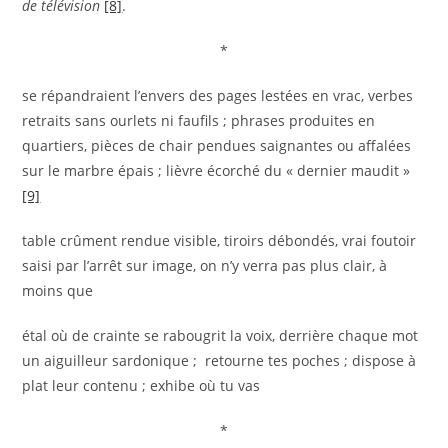
de télévision
[8]
.
*
se répandraient l’envers des pages lestées en vrac, verbes
retraits sans ourlets ni faufils ; phrases produites en
quartiers, pièces de chair pendues saignantes ou affalées
sur le marbre épais ; lièvre écorché du « dernier maudit »
[9]
table crûment rendue visible, tiroirs débondés, vrai foutoir
saisi par l’arrêt sur image, on n’y verra pas plus clair, à
moins que
étal où de crainte se rabougrit la voix, derrière chaque mot
un aiguilleur sardonique ; retourne tes poches ; dispose à
plat leur contenu ; exhibe où tu vas
*