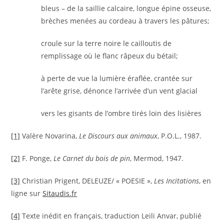
bleus – de la saillie calcaire, longue épine osseuse,
brèches menées au cordeau à travers les pâtures;
croule sur la terre noire le cailloutis de
remplissage où le flanc râpeux du bétail;
à perte de vue la lumière éraflée, crantée sur
l’arête grise, dénonce l’arrivée d’un vent glacial
vers les gisants de l’ombre tirés loin des lisières
[1]
Valère Novarina,
Le Discours aux animaux
, P.O.L., 1987.
[2]
F. Ponge,
Le Carnet du bois de pin
, Mermod, 1947.
[3]
Christian Prigent, DELEUZE/ « POESIE »,
Les Incitations
, en
ligne sur
Sitaudis.fr
[4]
Texte inédit en français, traduction Leili Anvar, publié