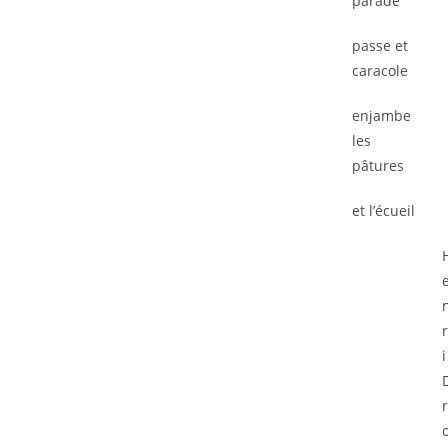
parade
passe et
caracole
enjambe
les
pâtures
et l’écueil
i