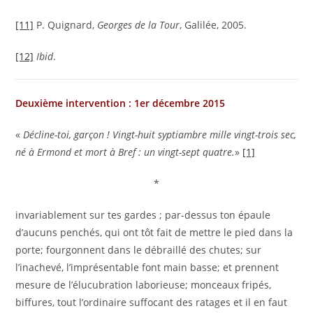
[11]
P. Quignard,
Georges de la Tour
, Galilée, 2005.
[12]
Ibid
.
Deuxième intervention : 1er décembre 2015
«
Décline-toi, garçon !
Vingt-huit syptiambre mille vingt-trois sec,
né à Ermond et mort à Bref : un vingt-sept quatre.
»
[1]
*
invariablement sur tes gardes ; par-dessus ton épaule
d’aucuns penchés, qui ont tôt fait de mettre le pied dans la
porte; fourgonnent dans le débraillé des chutes; sur
l’inachevé, l’imprésentable font main basse; et prennent
mesure de l’élucubration laborieuse; monceaux fripés,
biffures, tout l’ordinaire suffocant des ratages et il en faut