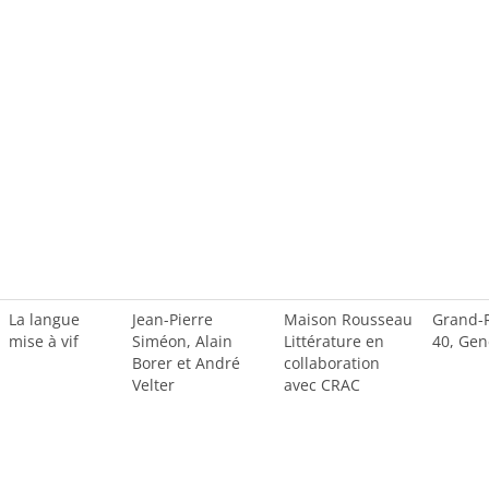
La langue
Jean-Pierre
Maison Rousseau
Grand-
mise à vif
Siméon, Alain
Littérature en
40, Gen
Borer et André
collaboration
Velter
avec CRAC