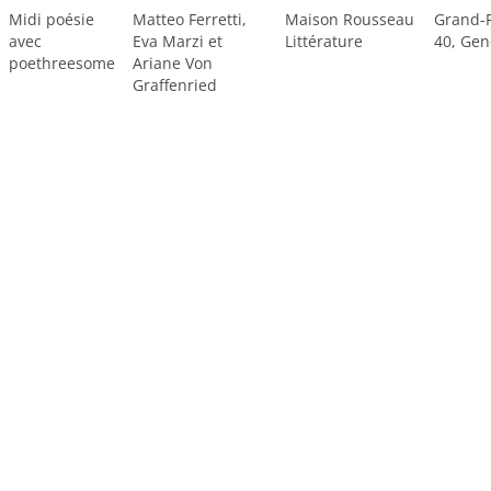
Midi poésie
Matteo Ferretti,
Maison Rousseau
Grand-
avec
Eva Marzi et
Littérature
40, Gen
poethreesome
Ariane Von
Graffenried