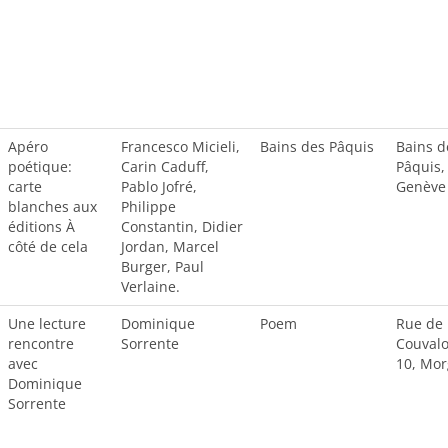
Apéro
Francesco Micieli,
Bains des Pâquis
Bains d
poétique:
Carin Caduff,
Pâquis,
carte
Pablo Jofré,
Genève
blanches aux
Philippe
éditions À
Constantin, Didier
côté de cela
Jordan, Marcel
Burger, Paul
Verlaine.
Une lecture
Dominique
Poem
Rue de
rencontre
Sorrente
Couval
avec
10, Mor
Dominique
Sorrente