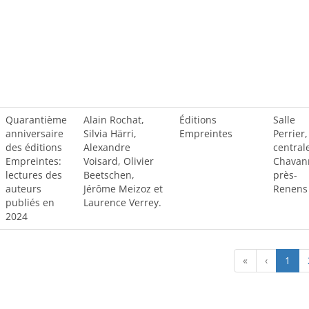
Quarantième
Alain Rochat,
Éditions
Salle
anniversaire
Silvia Härri,
Empreintes
Perrier,
des éditions
Alexandre
central
Empreintes:
Voisard, Olivier
Chavan
lectures des
Beetschen,
près-
auteurs
Jérôme Meizoz et
Renens
publiés en
Laurence Verrey.
2024
«
‹
1