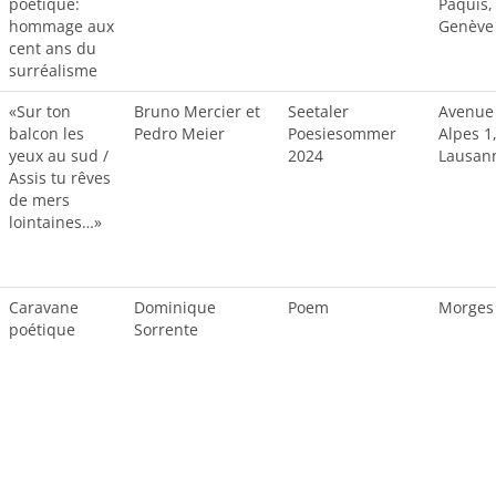
poétique:
Pâquis,
hommage aux
Genève
cent ans du
surréalisme
«Sur ton
Bruno Mercier et
Seetaler
Avenue
balcon les
Pedro Meier
Poesiesommer
Alpes 1
yeux au sud /
2024
Lausan
Assis tu rêves
de mers
lointaines…»
Caravane
Dominique
Poem
Morges
poétique
Sorrente