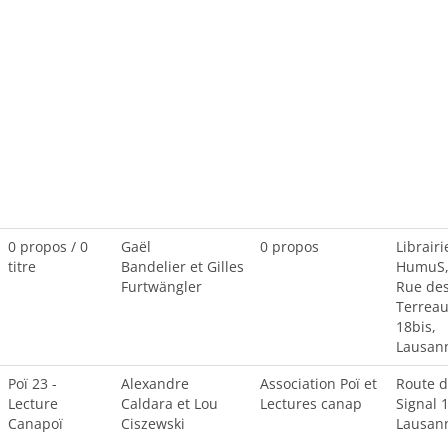
0 propos / 0
Gaël
0 propos
Librairi
titre
Bandelier et Gilles
HumuS
Furtwängler
Rue de
Terrea
18bis,
Lausan
Poï 23 -
Alexandre
Association Poï et
Route 
Lecture
Caldara et Lou
Lectures canap
Signal 1
Canapoï
Ciszewski
Lausan