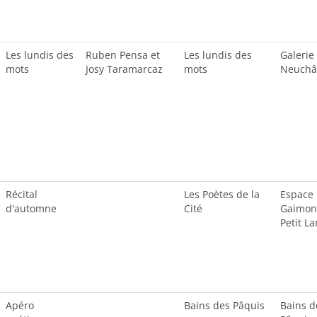
Les lundis des
Ruben Pensa et
Les lundis des
Galerie
mots
Josy Taramarcaz
mots
Neuchâ
Récital
Les Poètes de la
Espace
d'automne
Cité
Gaimon
Petit L
Apéro
Bains des Pâquis
Bains d