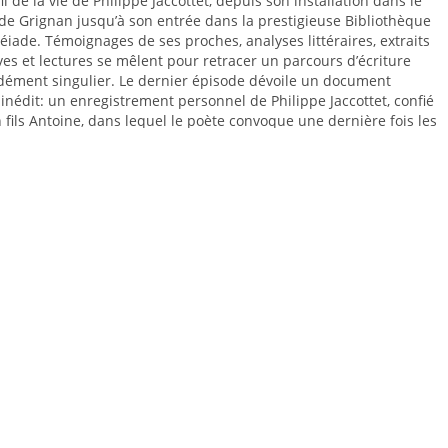
 fil de la vie de Philippe Jaccottet, depuis son installation dans le
 de Grignan jusqu’à son entrée dans la prestigieuse Bibliothèque
léiade. Témoignages de ses proches, analyses littéraires, extraits
ves et lectures se mêlent pour retracer un parcours d’écriture
dément singulier. Le dernier épisode dévoile un document
inédit: un enregistrement personnel de Philippe Jaccottet, confié
 fils Antoine, dans lequel le poète convoque une dernière fois les
 qui l’ont façonné – Rilke, Goethe, Claudel, Hölderlin…
s.