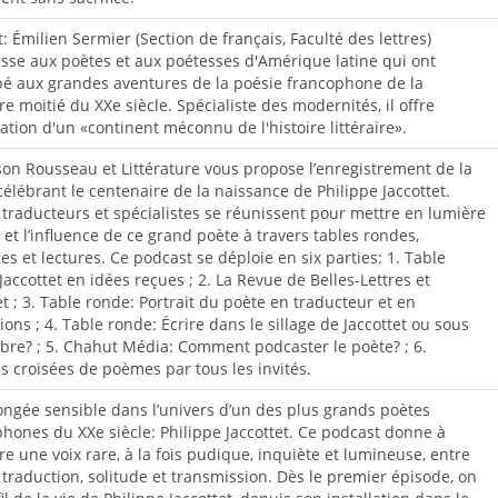
: Émilien Sermier (Section de français, Faculté des lettres)
esse aux poètes et aux poétesses d'Amérique latine qui ont
pé aux grandes aventures de la poésie francophone de la
e moitié du XXe siècle. Spécialiste des modernités, il offre
ration d'un «continent méconnu de l'histoire littéraire».
on Rousseau et Littérature vous propose l’enregistrement de la
célébrant le centenaire de la naissance de Philippe Jaccottet.
 traducteurs et spécialistes se réunissent pour mettre en lumière
 et l’influence de ce grand poète à travers tables rondes,
es et lectures. Ce podcast se déploie en six parties: 1. Table
Jaccottet en idées reçues ; 2. La Revue de Belles-Lettres et
et ; 3. Table ronde: Portrait du poète en traducteur et en
ions ; 4. Table ronde: Écrire dans le sillage de Jaccottet ou sous
re? ; 5. Chahut Média: Comment podcaster le poète? ; 6.
s croisées de poèmes par tous les invités.
ngée sensible dans l’univers d’un des plus grands poètes
hones du XXe siècle: Philippe Jaccottet. Ce podcast donne à
e une voix rare, à la fois pudique, inquiète et lumineuse, entre
 traduction, solitude et transmission. Dès le premier épisode, on