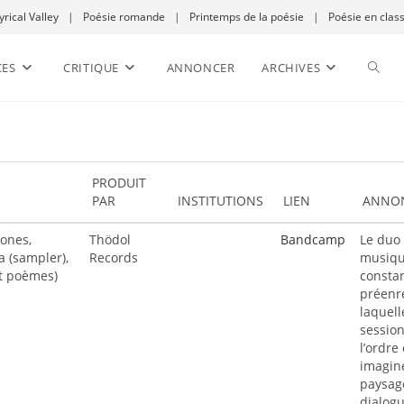
yrical Valley
|
Poésie romande
|
Printemps de la poésie
|
Poésie en clas
CES
CRITIQUE
ANNONCER
ARCHIVES
PRODUIT
PAR
INSTITUTIONS
LIEN
ANNO
ones,
Thödol
Bandcamp
Le duo 
a (sampler),
Records
musique
et poèmes)
constan
préenre
laquell
session
l’ordre
imaginé
paysage
dialogu