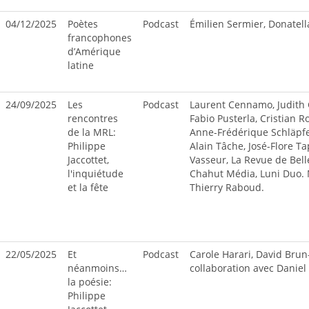
04/12/2025
Poètes
Podcast
Émilien Sermier, Donatel
francophones
d’Amérique
latine
24/09/2025
Les
Podcast
Laurent Cennamo, Judith
rencontres
Fabio Pusterla, Cristian Ro
de la MRL:
Anne-Frédérique Schläpfer
Philippe
Alain Tâche, José-Flore T
Jaccottet,
Vasseur, La Revue de Belle
l'inquiétude
Chahut Média, Luni Duo.
et la fête
Thierry Raboud.
22/05/2025
Et
Podcast
Carole Harari, David Brun
néanmoins…
collaboration avec Daniel
la poésie:
Philippe