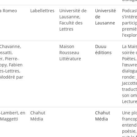
la Romeo
Labellettres
Université de
Université
Podcast
Lausanne,
de
s'intér
Faculté des
Lausanne
partici
Lettres
premièr
l'explo
 Chavanne,
Maison
Duuu
La Mais
ssatti,
Rousseau
éditions
soirée 
, Pierre-
Littérature
Poètes,
appy, Fabien
l’œuvre
s-Lettres,
dialogu
 Modéré par
ronde: 
Jaccott
traduct
son omb
Lecture
-Lambert, en
Chahut
Chahut
Une plo
 Maggetti
Média
Média
francop
entendr
poésie,