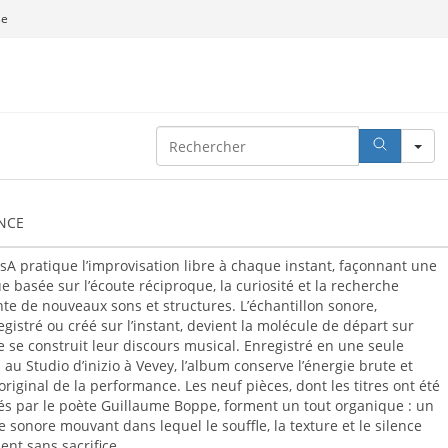
se
SEARCH
NCE
sA pratique l’improvisation libre à chaque instant, façonnant une
 basée sur l’écoute réciproque, la curiosité et la recherche
te de nouveaux sons et structures. L’échantillon sonore,
gistré ou créé sur l’instant, devient la molécule de départ sur
e se construit leur discours musical. Enregistré en une seule
 au Studio d’inizio à Vevey, l’album conserve l’énergie brute et
 original de la performance. Les neuf pièces, dont les titres ont été
s par le poète Guillaume Boppe, forment un tout organique : un
 sonore mouvant dans lequel le souffle, la texture et le silence
ent sans sacrifice.