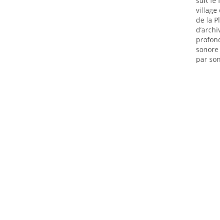
suit le
village
de la P
d’archi
profon
sonore 
par son
auteurs
er et Gilles
Duuu
Duuu
0 propo
os et
éditions
éditions
lier, Rachel
tine
létain,
ine
e, Michel
, Anne-Marie
Marielle