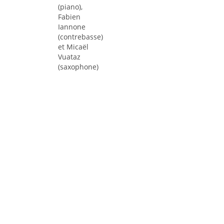
(piano),
Fabien
Iannone
(contrebasse)
et Micaël
Vuataz
(saxophone)