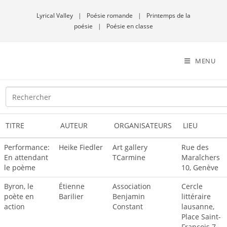
Lyrical Valley
|
Poésie romande
|
Printemps de la
poésie
|
Poésie en classe
MENU
TITRE
AUTEUR
ORGANISATEURS
LIEU
Performance:
Heike Fiedler
Art gallery
Rue des
En attendant
TCarmine
Maraîchers
le poème
10, Genève
Byron, le
Étienne
Association
Cercle
poète en
Barilier
Benjamin
littéraire
action
Constant
lausanne,
Place Saint-
François 7