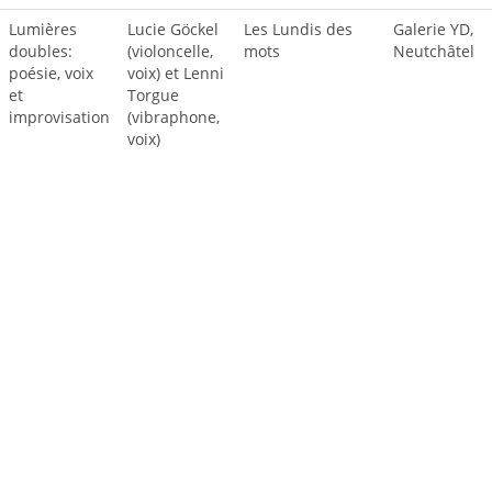
Lumières
Lucie Göckel
Les Lundis des
Galerie YD,
doubles:
(violoncelle,
mots
Neutchâtel
poésie, voix
voix) et Lenni
et
Torgue
improvisation
(vibraphone,
voix)