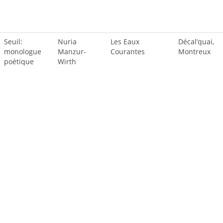
Seuil:
Nuria
Les Eaux
Décal’quai,
monologue
Manzur-
Courantes
Montreux
poétique
Wirth