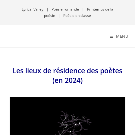
Lyrical Valley
|
Poésie romande
|
Printemps de la
poésie
|
Poésie en classe
MENU
Les
lieux de résidence
des poètes
(en 2024)