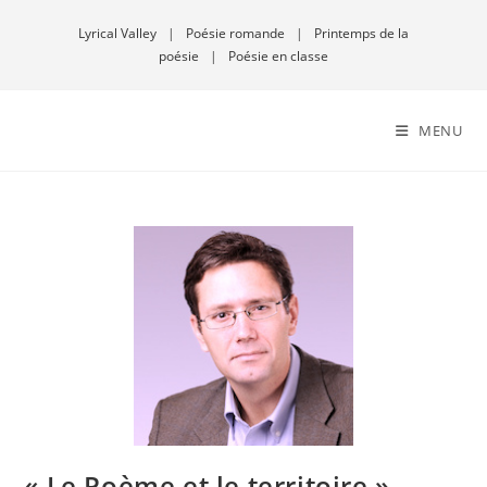
Lyrical Valley
|
Poésie romande
|
Printemps de la
poésie
|
Poésie en classe
MENU
« Le Poème et le territoire » –