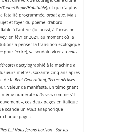
. C’est une voix de courage. Celle d’une
e/Toute/Utopie/Habitable
), et qui n’a plus
 la fatalité programmée,
avant que
. Mais
sujet et foyer du poème, d’abord
iable à l’auteur (lui aussi, à l’occasion
vey, en février 2021, au moment où la
tutions à penser la transition écologique
ée
pour écrire), va soudain virer au
nous.
déroute
) dactylographié à la machine à
 plusieurs mètres, soixante-cinq ans après
te de la
Beat
Generation
),
Terres déclives
tour, valeur de manifeste. En témoignent
– lui-même numéroté
à l’envers
comme s’il
mouvement –, ces deux pages en italique
 que scande un
Nous
anaphorique
ur chaque page :
lles […] Nous ferons horizon
Sur les