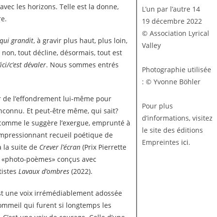
avec les horizons. Telle est la donne,
L’un par l’autre 14
re.
19 décembre 2022
© Association Lyrical
 qui grandit
, à gravir plus haut, plus loin,
Valley
is non, tout décline, désormais, tout est
’ici/c’est dévaler
. Nous sommes entrés
Photographie utilisée
: © Yvonne Böhler
ir de l’effondrement lui-même pour
Pour plus
nconnu. Et peut-être même, qui sait?
d’informations, visitez
 comme le suggère l’exergue, emprunté à
le site des éditions
 impressionnant recueil poétique de
Empreintes
ici
.
 la suite de
Crever l’écran
(Prix Pierrette
, «photo-poèmes» conçus avec
tistes
Lavaux d’ombres
(2022).
 est une voix irrémédiablement adossée
sommeil qui furent si longtemps les