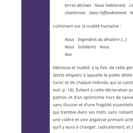
terres
déclives
Nous habiterons
Le
chanterons
Dans l’effondrement
N
culminant sur la nudité humaine :
Nous
Engendrés du désastre
[…]
Nous Solidaires Nous
Nus
Détresse et nudité, à la fois, de cette g
Sevrés d’espoirs
à laquelle le poète dédie
l’unit; et de chaque individu qui la const
nuit
,
p. 18). Évitant à cette déclaration
pathos, et d’un optimisme hors de saiso
sans illusion et d’une fragilité essentielle
qui tremble dans ses mots, sans romantis
une colère et une angoisse prenant act
qu’il y aura à changer, radicalement, et