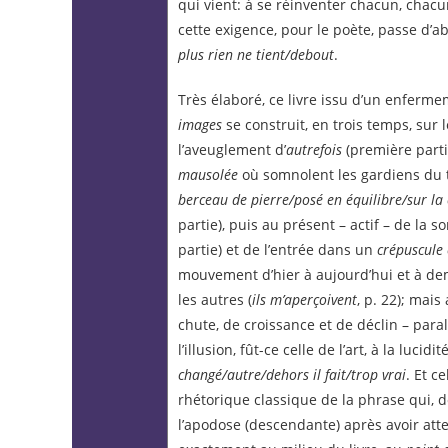
qui vient: à se réinventer chacun, chac
cette exigence, pour le poète, passe d’a
plus rien ne tient/debout
.
Très élaboré, ce livre issu d’un enferm
images
se construit, en trois temps, sur l
l’aveuglement d’
autrefois
(première parti
mausolée
où somnolent les gardiens du 
berceau de pierre/posé en équilibre/sur la
partie), puis au présent – actif – de la s
partie) et de l’entrée dans un
crépuscule 
mouvement d’hier à aujourd’hui et à de
les autres (
ils m’aperçoivent
,
p. 22); mais 
chute, de croissance et de déclin – par
l’illusion, fût-ce celle de l’art, à la lucidit
changé/autre/dehors il fait/trop vrai
. Et 
rhétorique classique de la phrase qui, 
l’apodose (descendante) après avoir attei