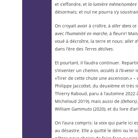
et s’effondre, et
la lumière même/sombre
désormais; et nul ne pourra s’y soustrai
On croyait avoir à croître, à
aller dans ce
avec
l’humanité en marche
, à fleurir! Ma
voué à décroître, la terre et nous:
aller d
dans l’ère des
Terres déclives
.
Et pourtant, il faudra continuer. Repart
s’inventer un chemin,
acculés à l’à-venir
i
«Tirer de cette chute une ascension.» –
Philippe Jaccottet, du deuxième et très
Thierry Raboud, paru à l’automne 2022 à
Micheloud 2019), mais aussi de
(Dehors)
William Gammuto (2020), et du livre d’ar
On l’aura compris: la voix qui parle ici
au désastre. Elle a quitté le déni ou le 