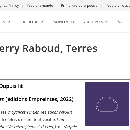
yrical Valley
|
Poésie romande
|
Printemps de la poésie
|
Poésie en clas
CES
CRITIQUE
ANNONCER
ARCHIVES
ierry Raboud, Terres
Dupuis lit
ves
(éditions Empreintes, 2022)
 les
croyances échues
,
les
édens
révolus
.
offre plus d’issue; tout vacille,
tout
llent/à l’étranglement du ciel
, tout
s’affale