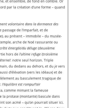
une, et ensemble, de fond en comble. Or
bord par la création d’une forme – quand
ement volontaire
dans la dormance des
e passage de l’imparfait, et de
e), au présent – immobile – du musée-
temple, arche de Noé rassurante ou
 crête émergée/du déluge
(deuxième
ortie hors de
l’ultime refuge
(troisième
éternel
: notre seul horizon. Triple
main, du dedans au dehors, et du
je
vers
aussi d’élévation (vers les idéaux) et de
allèlement au basculement tragique de
é:
l’équilibre est rompu/l’air
cela, comme mimant la fameuse
de la protase (montante) bascule dans
nt son acmé – qu’on pourrait situer ici,