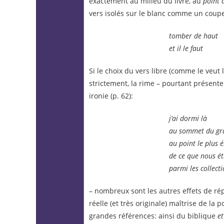
exactement au milieu du livre, au
point 
vers isolés sur le blanc comme un coupe
tomber de haut
et il le faut
Si le choix du vers libre (comme le veut 
strictement, la rime – pourtant présent
ironie (p. 62):
j’ai dormi là
au sommet du gra
au point le plus é
de ce que nous ét
parmi les collect
– nombreux sont les autres effets de rép
réelle (et très originale) maîtrise de la
grandes références: ainsi du biblique
e