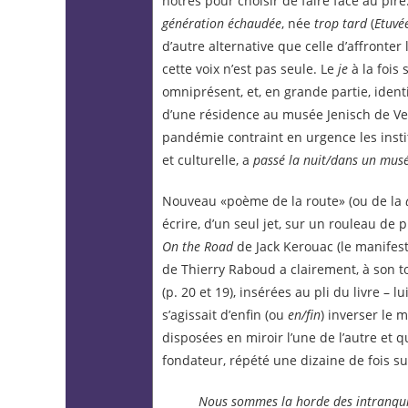
nôtres pour choisir de faire face au pire
génération échaudée
, née
trop tard
(
Etuvé
d’autre alternative que celle d’affronter
cette voix n’est pas seule. Le
je
à la fois 
omniprésent, et, en grande partie, identif
d’une résidence au musée Jenisch de Ve
pandémie contraint en urgence les insti
et culturelle, a
passé la nuit/dans un mus
Nouveau «poème de la route» (ou de la
écrire, d’un seul jet, sur un rouleau de
On the Road
de Jack Kerouac (le manifes
de Thierry Raboud
a clairement, à son 
(p. 20 et 19), insérées au pli du livre 
s’agissait d’enfin (ou
en/fin
) inverser le 
disposées en miroir l’une de l’autre et
fondateur, répété une dizaine de fois s
Nous sommes la horde des intranqui