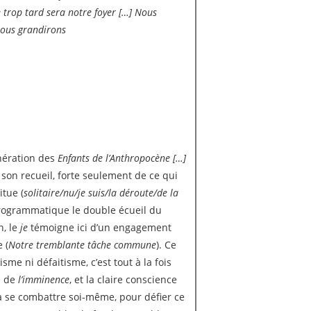
 trop tard sera notre foyer […] Nous
ous grandirons
énération des
Enfants de l’Anthropocène
[…]
 son recueil, forte seulement de ce qui
itue (
solitaire/nu/je suis/la déroute/de la
 programmatique le double écueil du
n, le
je
témoigne ici d’un engagement
 (
Notre tremblante tâche commune
). Ce
me ni défaitisme, c’est tout à la fois
e de
l’imminence
, et la claire conscience
 à se combattre soi-même, pour défier ce