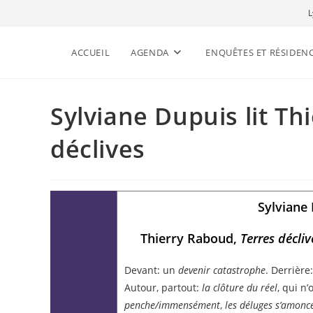
L
ACCUEIL
AGENDA
ENQUÊTES ET RÉSIDEN
Sylviane Dupuis lit Th
déclives
Sylviane 
Thierry Raboud,
Terres décli
Devant: un
devenir catastrophe
. Derrière:
Autour, partout:
la clôture du réel
, qui n’
penche/immensément
,
les déluges s’amonce