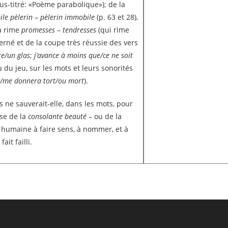
s-titré: «Poème parabolique»);
de la
le pèlerin
–
pèlerin immobile
(p. 63 et 28),
la rime
promesses
–
tendresses
(qui rime
erné et de la coupe très réussie des vers
re/un glas
;
j’avance à moins que/ce ne soit
 du jeu, sur les mots et leurs sonorités
rd/me donnera tort/ou mort
).
 ne sauverait-elle, dans les mots, pour
se de la
consolante beauté
– ou de la
 humaine à faire sens, à nommer, et à
ait failli.