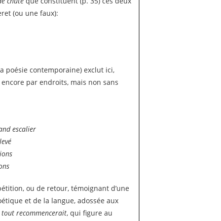
de chute
que constituent (p. 35) ces deux
ret (ou une faux):
la poésie contemporaine) exclut ici,
e encore par endroits, mais non sans
nd escalier
levé
ions
ions
étition, ou de retour, témoignant d’une
 poétique et de la langue, adossée aux
t tout recommencerait
, qui figure au