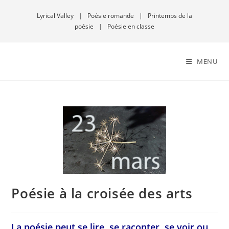
Lyrical Valley
|
Poésie romande
|
Printemps de la
poésie
|
Poésie en classe
MENU
Poésie à la croisée des arts
La poésie peut se lire, se raconter, se voir ou