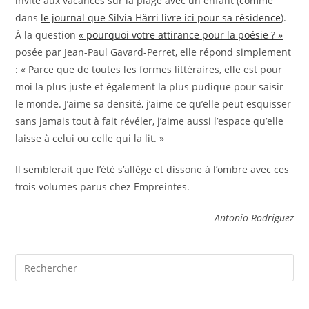
invite aux vacances sur la plage avec un enfant (comme
dans
le journal que Silvia Härri livre ici pour sa résidence
).
À la question
« pourquoi votre attirance pour la poésie ? »
posée par Jean-Paul Gavard-Perret, elle répond simplement
: « Parce que de toutes les formes littéraires, elle est pour
moi la plus juste et également la plus pudique pour saisir
le monde. J’aime sa densité, j’aime ce qu’elle peut esquisser
sans jamais tout à fait révéler, j’aime aussi l’espace qu’elle
laisse à celui ou celle qui la lit. »
Il semblerait que l’été s’allège et dissone à l’ombre avec ces
trois volumes parus chez Empreintes.
Antonio Rodriguez