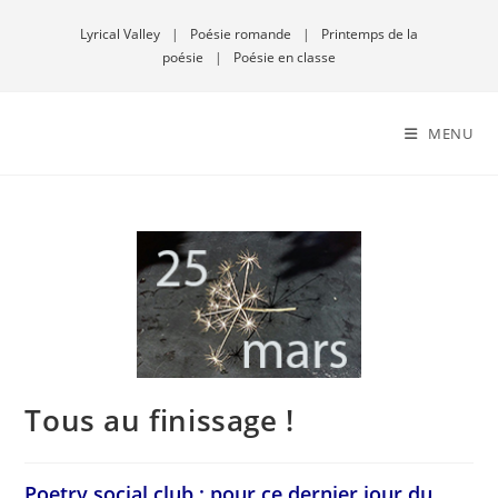
Lyrical Valley
|
Poésie romande
|
Printemps de la
poésie
|
Poésie en classe
MENU
Tous au finissage !
Poetry social club : pour ce dernier jour du