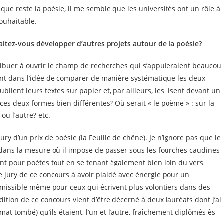
que reste la poésie, il me semble que les universités ont un rôle à
ouhaitable.
haitez-vous développer d’autres projets autour de la poésie?
ribuer à ouvrir le champ de recherches qui s’appuieraient beauco
nt dans l’idée de comparer de manière systématique les deux
blient leurs textes sur papier et, par ailleurs, les lisent devant un
ces deux formes bien différentes? Où serait « le poème » : sur la
ou l’autre? etc.
jury d’un prix de poésie (la Feuille de chêne). Je n’ignore pas que le
 dans la mesure où il impose de passer sous les fourches caudines
ent pour poètes tout en se tenant également bien loin du vers
 jury de ce concours à avoir plaidé avec énergie pour un
dmissible même pour ceux qui écrivent plus volontiers dans des
dition de ce concours vient d’être décerné à deux lauréats dont j’ai
mat tombé) qu’ils étaient, l’un et l’autre, fraîchement diplômés ès