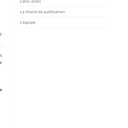
Liens utiles
La charte de publication
L’équipe
e
r
es
je
e