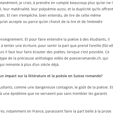
spontanément, je crois, à prendre en compte beaucoup plus qu’on ne 
 leur matérialité, leur polysémie aussi, et la duplicité qu’ils offren
 mots. Et rien n’empêche, bien entendu, de lire de cette même
’on accepte ou parce qu’on choisit de la lire et de l’
entendre
enseignement. Et pour faire entendre la poésie à des étudiants, il
er à tenter une écriture, pour sentir la part que prend l’oreille (fût-el
uis il faut leur faire écouter des poètes, lorsque c’est possible. Ce
du type de la précieuse anthologie vidéo de poesieromande.ch, qui
qui remonte à plus d’un siècle déjà.
 un impact sur la littérature et la poésie en Suisse romande?
étudiants, comme une dangereuse contagion, le goût de la poésie. Et
à à une épidémie que ne verraient pas sans trembler les garants
es, notamment en France, paraissent faire la part belle à la prose