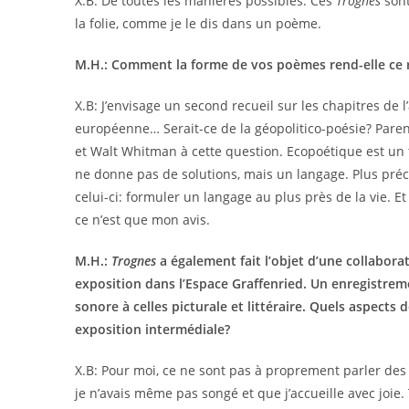
X.B: De toutes les manières possibles. Ces
Trognes
sont
la folie, comme je le dis dans un poème.
M.H.: Comment la forme de vos poèmes rend-elle ce 
X.B: J’envisage un second recueil sur les chapitres de 
européenne… Serait-ce de la géopolitico-poésie? Pare
et Walt Whitman à cette question. Ecopoétique est un 
ne donne pas de solutions, mais un langage. Plus pré
celui-ci: formuler un langage au plus près de la vie. 
ce n’est que mon avis.
M.H.:
Trognes
a également fait l’objet d’une collabora
exposition dans l’Espace Graffenried. Un enregistre
sonore à celles picturale et littéraire. Quels aspect
exposition intermédiale?
X.B: Pour moi, ce ne sont pas à proprement parler de
je n’avais même pas songé et que j’accueille avec joie.