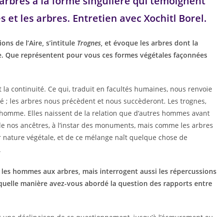
arbres à la forme singulière qui témoignent
 et les arbres. Entretien avec Xochitl Borel.
ns de l’Aire, s’intitule
Trognes
, et évoque les arbres dont la
e. Que représentent pour vous ces formes végétales façonnées
 la continuité. Ce qui, traduit en facultés humaines, nous renvoie
uté ; les arbres nous précèdent et nous succèderont. Les trognes,
l’homme. Elles naissent de la relation que d’autres hommes avant
de nos ancêtres, à l’instar des monuments, mais comme les arbres
eur nature végétale, et de ce mélange naît quelque chose de
.
 les hommes aux arbres, mais interrogent aussi les répercussions
 quelle manière avez-vous abordé la question des rapports entre