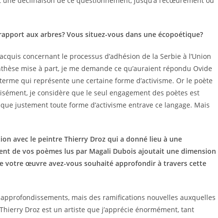
 une déclinaison de ce questionnement, jusqu’à l’écœurement ou
rapport aux arbres? Vous situez-vous dans une écopoétique?
l’acquis concernant le processus d’adhésion de la Serbie à l’Union
nthèse mise à part, je me demande ce qu’auraient répondu Ovide
terme qui représente une certaine forme d’activisme. Or le poète
cisément, je considère que le seul engagement des poètes est
Et que justement toute forme d’activisme entrave ce langage. Mais
tion avec le peintre Thierry Droz qui a donné lieu à une
ment de vos poèmes lus par Magali Dubois ajoutait une dimension
s de votre œuvre avez-vous souhaité approfondir à travers cette
s approfondissements, mais des ramifications nouvelles auxquelles
 Thierry Droz est un artiste que j’apprécie énormément, tant