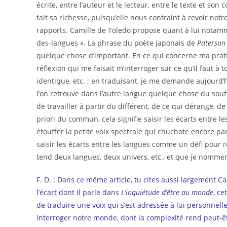
écrite, entre l’auteur et le lecteur, entre le texte et son
fait sa richesse, puisqu’elle nous contraint à revoir notr
rapports. Camille de Toledo propose quant à lui notamme
des-langues ». La phrase du poète japonais de
Paterson
quelque chose d’important. En ce qui concerne ma pratiq
réflexion qui me faisait m’interroger sur ce qu’il faut à 
identique, etc. ; en traduisant, je me demande aujourd’hu
l’on retrouve dans l’autre langue quelque chose du souf
de travailler à partir du différent, de ce qui dérange, d
priori du commun, cela signifie saisir les écarts entre 
étouffer la petite voix spectrale qui chuchote encore par
saisir les écarts entre les langues comme un défi pour
tend deux langues, deux univers, etc., et que je nommer
F. D. : Dans ce même article, tu cites aussi largement Ca
l’écart dont il parle dans
L’inquiétude d’être au monde
, ce
de traduire une voix qui s’est adressée à lui personnel
interroger notre monde, dont la complexité rend peut-êt