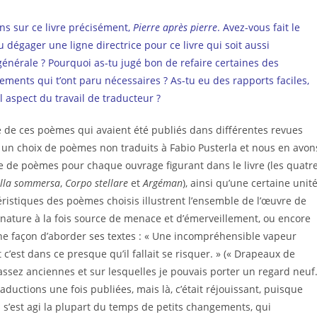
s sur ce livre précisément,
Pierre après pierre
. Avez-vous fait le
u dégager une ligne directrice pour ce livre qui soit aussi
 générale ? Pourquoi as-tu jugé bon de refaire certaines des
ents qui t’ont paru nécessaires ? As-tu eu des rapports faciles,
el aspect du travail de traducteur ?
re de ces poèmes qui avaient été publiés dans différentes revues
sé un choix de poèmes non traduits à Fabio Pusterla et nous en avon
e de poèmes pour chaque ouvrage figurant dans le livre (les quatr
lla sommersa
,
Corpo stellare
et
Argéman
), ainsi qu’une certaine unit
istiques des poèmes choisis illustrent l’ensemble de l’œuvre de
a nature à la fois source de menace et d’émerveillement, ou encore
ne façon d’aborder ses textes : « Une incompréhensible vapeur
 c’est dans ce presque qu’il fallait se risquer. » (« Drapeaux de
nt assez anciennes et sur lesquelles je pouvais porter un regard neuf
aductions une fois publiées, mais là, c’était réjouissant, puisque
 Il s’est agi la plupart du temps de petits changements, qui