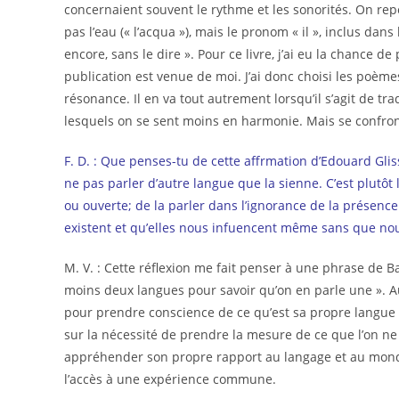
concernaient souvent le rythme et les sonorités. On repè
pas l’eau (« l’acqua »), mais le pronom « il », inclus dans l
encore, sans le dire ». Pour ce livre, j’ai eu la chance de
publication est venue de moi. J’ai donc choisi les poèmes
résonance. Il en va tout autrement lorsqu’il s’agit de tra
lesquels on se sent moins en harmonie. Mais se confronte
F. D. : Que penses-tu de cette affrmation d’Edouard Gli
ne pas parler d’autre langue que la sienne. C’est plutô
ou ouverte; de la parler dans l’ignorance de la présenc
existent et qu’elles nous infuencent même sans que nou
M. V. : Cette réflexion me fait penser à une phrase de B
moins deux langues pour savoir qu’on en parle une ». 
pour prendre conscience de ce qu’est sa propre langue et 
sur la nécessité de prendre la mesure de ce que l’on ne 
appréhender son propre rapport au langage et au monde.
l’accès à une expérience commune.