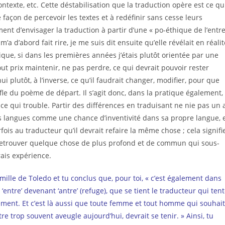
 contexte, etc. Cette déstabilisation que la traduction opère est ce qu
e façon de percevoir les textes et à redéfinir sans cesse leurs
nt d’envisager la traduction à partir d’une « po-éthique de l’entre
m’a d’abord fait rire, je me suis dit ensuite qu’elle révélait en réalit
ue, si dans les premières années j’étais plutôt orientée par une
tout prix maintenir, ne pas perdre, ce qui devrait pouvoir rester
i plutôt, à l’inverse, ce qu’il faudrait changer, modifier, pour que
fle du poème de départ. Il s’agit donc, dans la pratique également,
e ce qui trouble. Partir des différences en traduisant ne nie pas un 
les langues comme une chance d’inventivité dans sa propre langue, 
fois au traducteur qu’il devrait refaire la même chose ; cela signifi
 retrouver quelque chose de plus profond et de commun qui sous-
ais expérience.
mille de Toledo et tu conclus que, pour toi, « c’est également dans
t ‘entre’ devenant ‘antre’ (refuge), que se tient le traducteur qui ten
lement. Et c’est là aussi que toute femme et tout homme qui souhai
re trop souvent aveugle aujourd’hui, devrait se tenir. »
Ainsi, tu