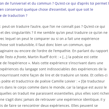
ion de l’universel et du commun ? Qu’est-ce qui d’après toi permet 
n conservant quelque chose d’essentiel, quel que soit le
ue de traduction ?
 peut-on traduire l’autre, que l’on ne connaît pas ? Qu’est-ce qui
t des singularités ? Il me semble qu’on peut traduire ce qu’on ne
vec lequel on peut le comparer ou si on a fait une expérience
hose soit traduisible, il faut donc bien un commun, que
imaginaire ou encore de l’ordre de l’empathie. En parlant du rapport
 de
Testo a fronte
, Martin Rueff écrit : « […] la poésie est cette
e de l’expérience ». Mais cette expérience s’inscrivant dans une
expériences du langage sont indissociables des expériences de la
nourrissant notre façon de lire et de traduire un texte. Et celles-ci
poète et traductrice de poésie Camille Loivier : « [l]e traducteur
ours dans le corps comme dans le monde, car la langue est aussi le
uelles on traduit me paraissent essentielles, plus elles sont riches
ne s’agit donc jamais de retrouver une expérience identique, il y
is de faire se rencontrer deux expériences. Elles peuvent se