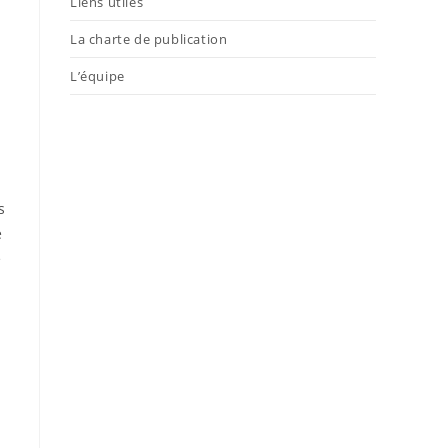
Liens utiles
La charte de publication
L’équipe
s
e
é
.