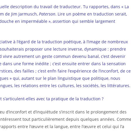
uelle description du travail de traducteur. Tu rapportes, dans « La
 flm de Jim Jarmusch,
Paterson
. Lire un poème en traduction serait,
 douche en imperméable », assertion qui semble largement
ative à l’égard de la traduction poétique, à l’image de nombreux
je souhaiterais proposer une lecture inverse, dynamique : prendre
d vivre autrement un geste commun devenu banal, c’est devenir
 dans une forme inédite ; c’est ensuite entrer dans la sensation
tices, des failles ; c’est enfn faire l’expérience de l’inconfort, de ce
gues » qui, autant sur le plan linguistique que politique, nous
ues, les relations entre les cultures, les sociétés, les littératures.
s’articulent-elles avec ta pratique de la traduction ?
eu d’inconfort et d’inquiétude s’inscrit dans le prolongement des
m’intéressent tout particulièrement depuis quelques années. Comm
pports entre l’œuvre et la langue, entre l’œuvre et celui qui l’a