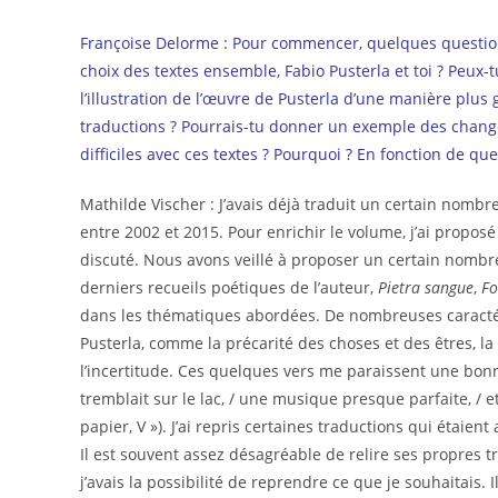
Françoise Delorme : Pour commencer, quelques question
choix des textes ensemble, Fabio Pusterla et toi ? Peux-t
l’illustration de l’œuvre de Pusterla d’une manière plus
traductions ? Pourrais-tu donner un exemple des changem
difficiles avec ces textes ? Pourquoi ? En fonction de qu
Mathilde Vischer : J’avais déjà traduit un certain nomb
entre 2002 et 2015. Pour enrichir le volume, j’ai propo
discuté. Nous avons veillé à proposer un certain nombr
derniers recueils poétiques de l’auteur,
Pietra sangue
,
Fo
dans les thématiques abordées. De nombreuses caractér
Pusterla, comme la précarité des choses et des êtres, l
l’incertitude. Ces quelques vers me paraissent une bon
tremblait sur le lac, / une musique presque parfaite, / et
papier, V »). J’ai repris certaines traductions qui étaie
Il est souvent assez désagréable de relire ses propres tr
j’avais la possibilité de reprendre ce que je souhaitais.