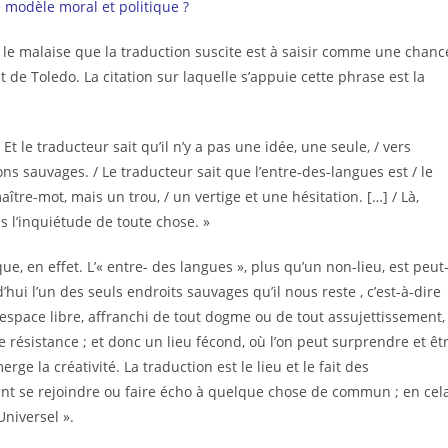
 modèle moral et politique ?
ue le malaise que la traduction suscite est à saisir comme une chanc
de Toledo. La citation sur laquelle s’appuie cette phrase est la
 Et le traducteur sait qu’il n’y a pas une idée, une seule, / vers
 sauvages. / Le traducteur sait que l’entre-des-langues est / le
aître-mot, mais un trou, / un vertige et une hésitation. […] / Là,
 l’inquiétude de toute chose. »
e, en effet. L’« entre- des langues », plus qu’un non-lieu, est peut
d’hui l’un des seuls endroits sauvages qu’il nous reste , c’est-à-dire
n espace libre, affranchi de tout dogme ou de tout assujettissement,
de résistance ; et donc un lieu fécond, où l’on peut surprendre et êt
ge la créativité. La traduction est le lieu et le fait des
vent se rejoindre ou faire écho à quelque chose de commun ; en cela
Universel ».