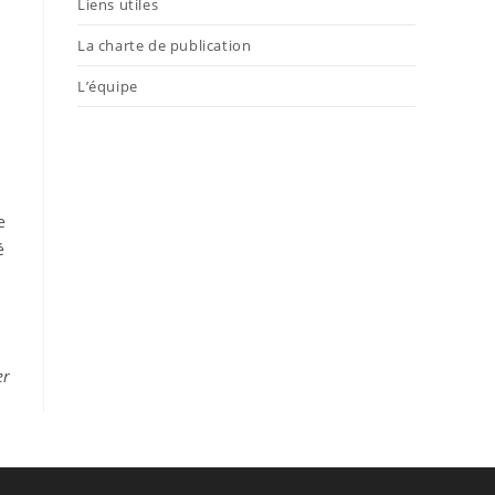
Liens utiles
La charte de publication
L’équipe
e
é
er