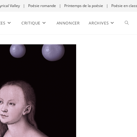
yrical Valley
|
Poésie romande
|
Printemps de la poésie
|
Poésie en clas
CES
CRITIQUE
ANNONCER
ARCHIVES