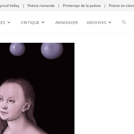
yrical Valley
|
Poésie romande
|
Printemps de la poésie
|
Poésie en clas
CES
CRITIQUE
ANNONCER
ARCHIVES